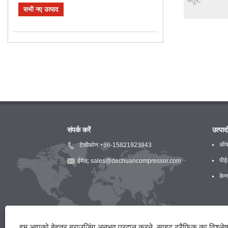
सभी नए उत्पाद
संपर्क करें
उत्पादो
ऑयल
टेलीफोन:
+86-15821923943
पीई
ईमेल:
sales@dechuancompressor.com
केन्
हम आपको बेहतर ब्राउज़िंग अनुभव प्रदान करने, साइट ट्रैफ़िक का विश्ल