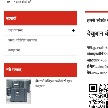
>
हमसे संपर्क करें
घर
उत्पादों
हमसे संपर्क क
हवा कंप्रेसर
देचुआन क
पोस्ट-प्रोसेसिंग उपकरण
पता:
हुआनडोंग र
वैक्यूम पंप
मोबाइल/वीचैट:
व्हाट्सएप:
+86
ई-मेल:
sales@
नये उत्पाद
वेब:
www.desh
वीएसडी वैरिएबल फ्रीक्वेंसी एयर
कंप्रेसर