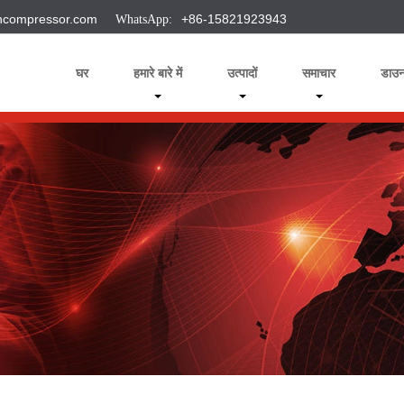
ncompressor.com
+86-15821923943
घर
हमारे बारे में
उत्पादों
समाचार
डाउ