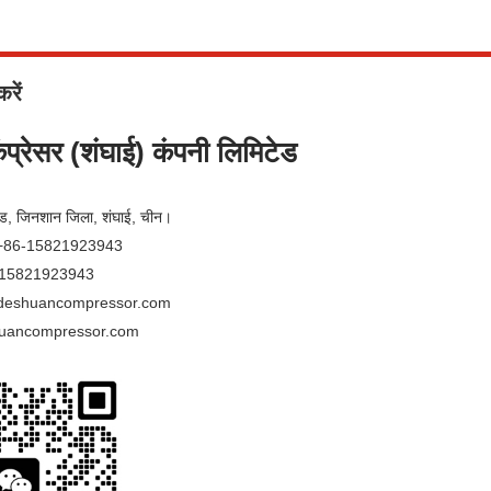
रें
ंप्रेसर (शंघाई) कंपनी लिमिटेड
ोड, जिनशान जिला, शंघाई, चीन।
+86-15821923943
-15821923943
deshuancompressor.com
uancompressor.com