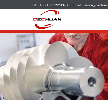
+86-15821923943
sales@dechua